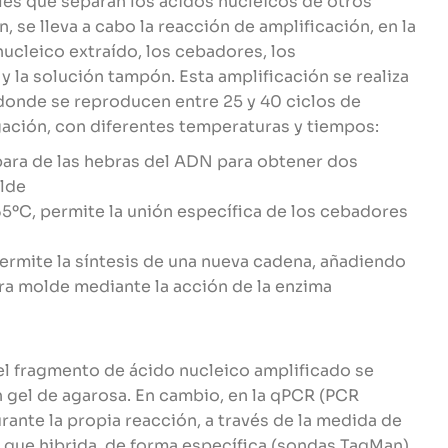
les que separan los ácidos nucleicos de otros
 se lleva a cabo la reacción de amplificación, en la
ucleico extraído, los cebadores, los
 la solución tampón. Esta amplificación se realiza
donde se reproducen entre 25 y 40 ciclos de
gación, con diferentes temperaturas y tiempos:
para de las hebras del ADN para obtener dos
lde
65ºC, permite la unión específica de los cebadores
permite la síntesis de una nueva cadena, añadiendo
a molde mediante la acción de la enzima
el fragmento de ácido nucleico amplificado se
un gel de agarosa. En cambio, en la qPCR (PCR
urante la propia reacción, a través de la medida de
a que hibrida, de forma específica (sondas TaqMan)