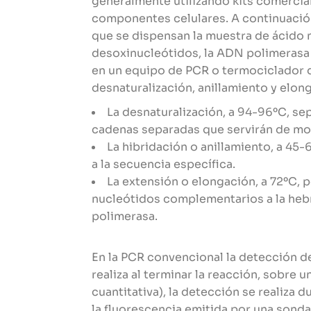
generalmente utilizando kits comercia
componentes celulares. A continuación,
que se dispensan la muestra de ácido n
desoxinucleótidos, la ADN polimerasa y
en un equipo de PCR o termociclador 
desnaturalización, anillamiento y elon
La desnaturalización, a 94-96ºC, se
cadenas separadas que servirán de mo
La hibridación o anillamiento, a 45-
a la secuencia específica.
La extensión o elongación, a 72ºC, 
nucleótidos complementarios a la hebr
polimerasa.
En la PCR convencional la detección d
realiza al terminar la reacción, sobre 
cuantitativa), la detección se realiza d
la fluorescencia emitida por una sond