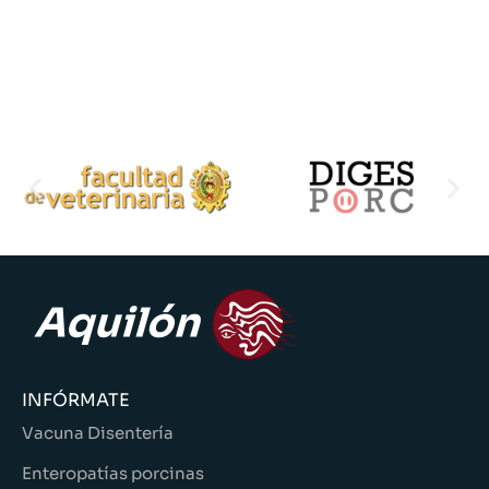
INFÓRMATE
Vacuna Disentería
Enteropatías porcinas