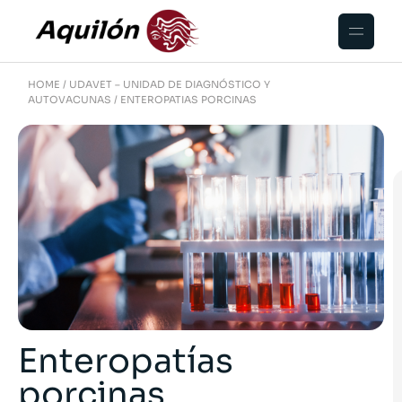
HOME
UDAVET – UNIDAD DE DIAGNÓSTICO Y
AUTOVACUNAS
ENTEROPATIAS PORCINAS
Enteropatías
porcinas