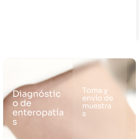
Toma y
Diagnóstic
envío de
o de
muestra
enteropatía
s
s