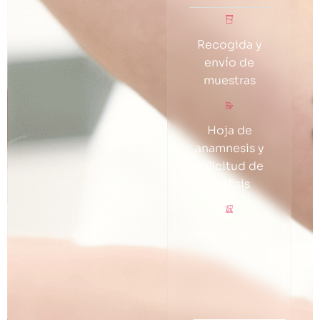
Recogida y
envío de
muestras
Hoja de
anamnesis y
solicitud de
análisis
Asesoramiento