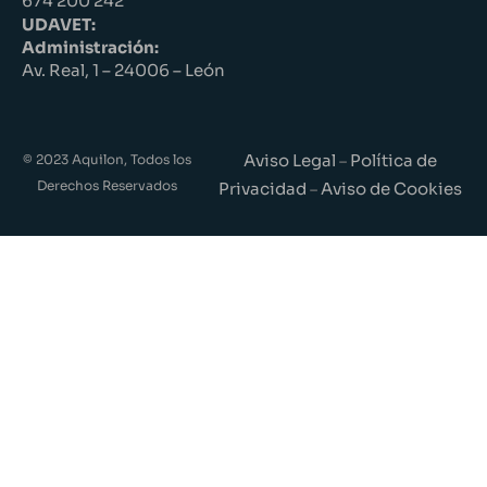
674 200 242
UDAVET:
Administración:
Av. Real, 1 – 24006 – León
Aviso Legal
Política de
© 2023 Aquilon, Todos los
–
Derechos Reservados
Privacidad
Aviso de Cookies
–